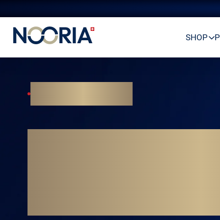
SHOP
P
NE GÉNÉRALISEZ PAS VOTRE BIEN-ÊTRE.
PERSONNALISEZ-LE.
FAIT UNE 
PLUS JAM