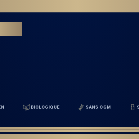
E FORMULE
S
OLOGIQUE
SANS OGM
SANS LACTOSE