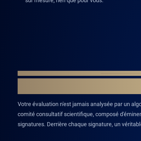
sur mesure, rien que pour vous.
COMITÉ CONSULTATIF DE NOORIA
LES CERVEAUX À L
Votre évaluation n'est jamais analysée par un al
comité consultatif scientifique, composé d'émine
signatures. Derrière chaque signature, un véritab