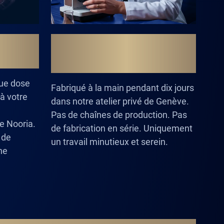
 À UNE
FABRIQUÉ À LA MAIN
EVETÉE
DANS NOTRE ATELIER
SUISSE
que dose
Fabriqué à la main pendant dix jours
à votre
dans notre atelier privé de Genève.
Pas de chaînes de production. Pas
e Nooria.
de fabrication en série. Uniquement
 de
un travail minutieux et serein.
ne