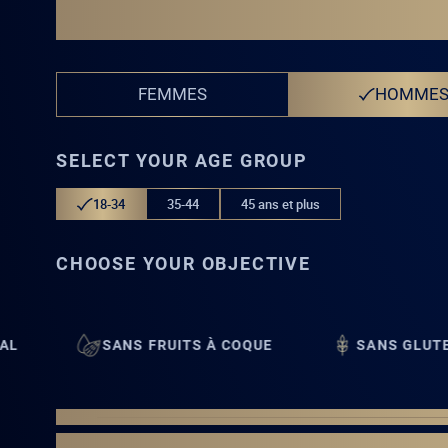
DÉCOUVREZ VOTR
FEMMES
HOMME
SELECT YOUR AGE GROUP
18-34
35-44
45 ans et plus
CHOOSE YOUR OBJECTIVE
NS FRUITS À COQUE
SANS GLUTEN
BI
FAQ