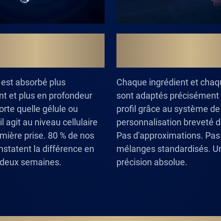
IENCE DU LIQUIDE.
PRÉCISION GRÂCE
TECHNOLOGIE BR
e est absorbé plus
Chaque ingrédient et cha
t et plus en profondeur
sont adaptés précisément 
orte quelle gélule ou
profil grâce au système de
l agit au niveau cellulaire
personnalisation breveté d
emière prise. 80 % de nos
Pas d'approximations. Pas
nstatent la différence en
mélanges standardisés. U
 deux semaines.
précision absolue.