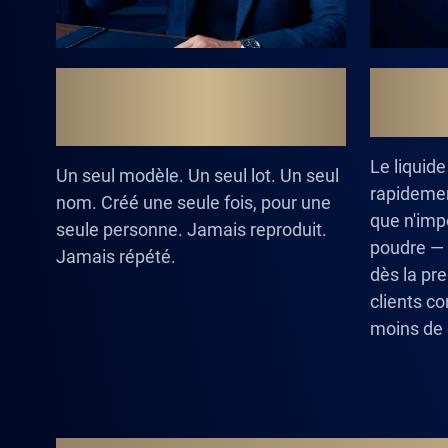
UNE FORMULE QUI
LA SC
N'EXISTE QU'UNE SEULE
FOIS
Le liquid
Un seul modèle. Un seul lot. Un seul
rapidemen
nom. Créé une seule fois, pour une
que n'imp
seule personne. Jamais reproduit.
poudre — i
Jamais répété.
dès la pr
clients co
moins de