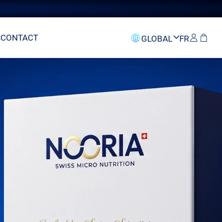
S
CONTACT
GLOBAL
FR
Switzerland
Accès
EN
GCC
FR
European Union
AR
United
Kingdom
DE