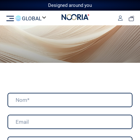
Designed around you
GLOBAL
Accès
Switzerland
GCC
European Union
United
Kingdom