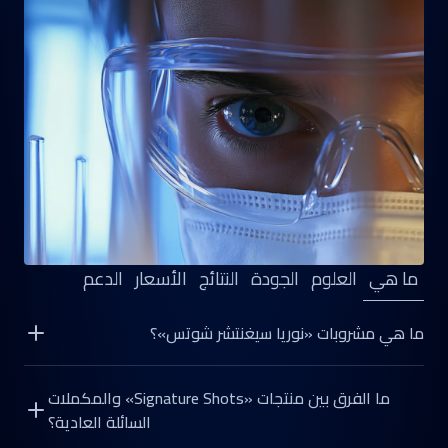
ما هي
العلوم
الجودة
النتائج
الأسعار
الدعم
ما هي مشروبات «نوريا سيغنتشر شوتس»؟
"Signature Shots" هي تركيبات مكملات سائلة مصنوعة بدقة
ما الفرق بين منتجات «Signature Shots» والمكملات
متناهية، تم تطويرها حصريًّا لتتناسب مع تركيبتك البيولوجية