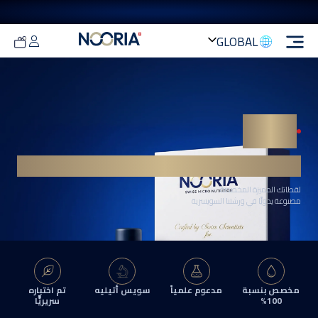
GLOBAL
تسجيل الدخول
Switzerland
GCC
European Union
United Kingdom
لا تعمم
مفهوم رفاهيتك.
اجعله خاصًا بك.
فعلت ذلك مرة واحدة. ولن أكرره أبدًا
لقطاتك المميزة المخصصة.
مصنوعة يدويًّا في ورشتنا السويسرية
مخصص بنسبة
مدعوم علمياً
سويس أتيليه
تم اختباره
100%
سريريًّا