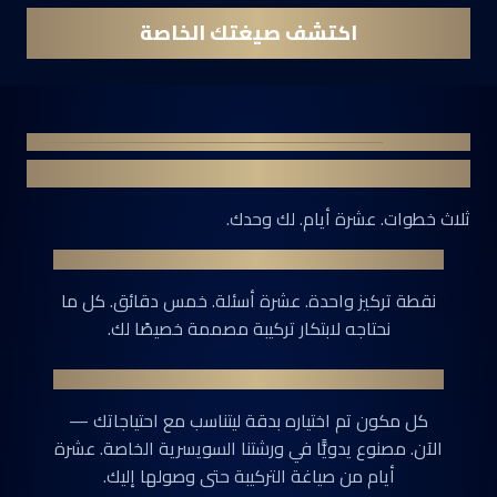
اكتشف صيغتك الخاصة
كيف يعمل
من ملفك الشخصي إلى تركيبتك
ثلاث خطوات. عشرة أيام. لك وحدك.
هدفك
نقطة تركيز واحدة. عشرة أسئلة. خمس دقائق. كل ما
نحتاجه لابتكار تركيبة مصممة خصيصًا لك.
صيغتك
كل مكون تم اختياره بدقة ليتناسب مع احتياجاتك —
الآن. مصنوع يدويًّا في ورشتنا السويسرية الخاصة. عشرة
أيام من صياغة التركيبة حتى وصولها إليك.