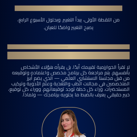
التحول
من اللقطة الأولى، يبدأ التغيير. وبحلول الأسبوع الرابع،
يصبح التغيير واضحًا للعيان.
المجلس الاستشاري لشركة نوريا
العقول التي تقف وراء خطتك.
لا تقرأ الخوارزمية تقييمك أبدًا. بل يقرأه هؤلاء الأشخاص
بأنفسهم. يتم مراجعة كل برنامج مخصص واعتماده وتوقيعه
من قبل مجلسنا الاستشاري العلمي — الذي يضم أبرز
المتخصصين في مجالات الطب والتغذية وعلم الأدوية وتركيب
المستحضرات. وراء كل خطة توجد توقيعاتهم. ووراء كل توقيع،
خبير حقيقي يعرف بالضبط ما يحتويه برنامجك — ولماذا.