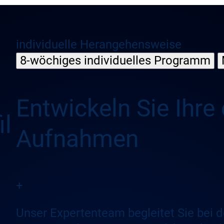
individuelle Herangehensweise
8-wöchiges individuelles Programm
Entwickeln Sie Ihre
il
Aufnahmen
+
Unser Expertenteam begleitet Sie bei de