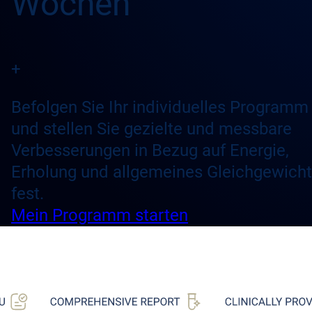
Wochen
+
Befolgen Sie Ihr individuelles Programm
und stellen Sie gezielte und messbare
Verbesserungen in Bezug auf Energie,
Erholung und allgemeines Gleichgewicht
fest.
Mein Programm starten