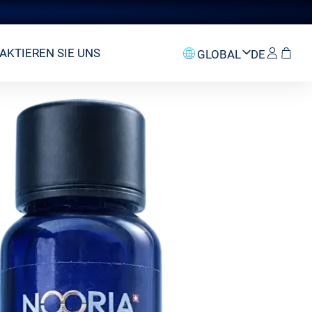
AKTIEREN SIE UNS
GLOBAL
DE
Switzerland
Log in
EN
GCC
FR
European Union
AR
United
Kingdom
DE