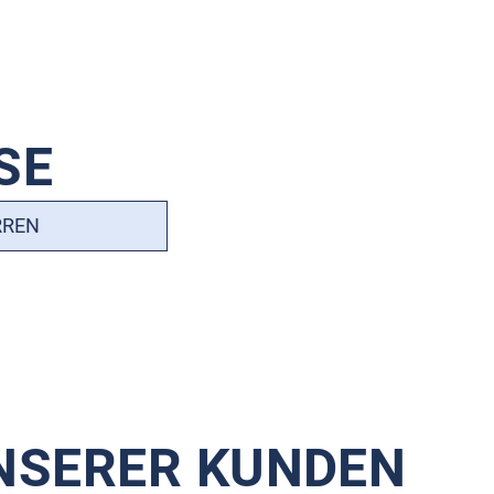
SE
RREN
NSERER KUNDEN