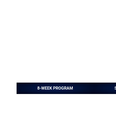
PERSONAL
PROGRA
Mach unsere Online-Evaluation und 
Wochen-Plan – entwickelt, um deine
Regeneration zu unterstützen und de
8-WEEK PROGRAM
BASIEREND AUF SCHWEIZER WISSENSCHAFT UND GENAU AUF DEINE