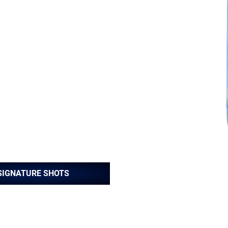
ISIERTES
MM
erhalte deinen persönlichen 8-
 Energie zu erhöhen, deine
ine mentale Klarheit zu stärken.
SIGNATURE SHOTS
N KÖRPER ABGESTIMMT.