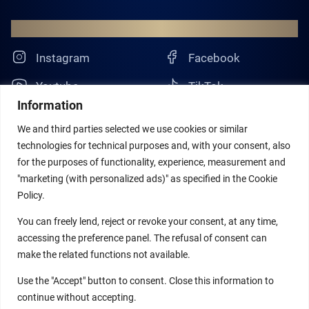
CONTACT
Instagram
Facebook
Youtube
TikTok
Information
Pinterest
We and third parties selected we use cookies or similar
technologies for technical purposes and, with your consent, also
for the purposes of functionality, experience, measurement and
"marketing (with personalized ads)" as specified in the Cookie
Policy.
You can freely lend, reject or revoke your consent, at any time,
Rue Charles-Bonnet 2
accessing the preference panel. The refusal of consent can
CH-1206 Genève (Suisse)
make the related functions not available.
info@nooria-swiss.com
Use the "Accept" button to consent. Close this information to
continue without accepting.